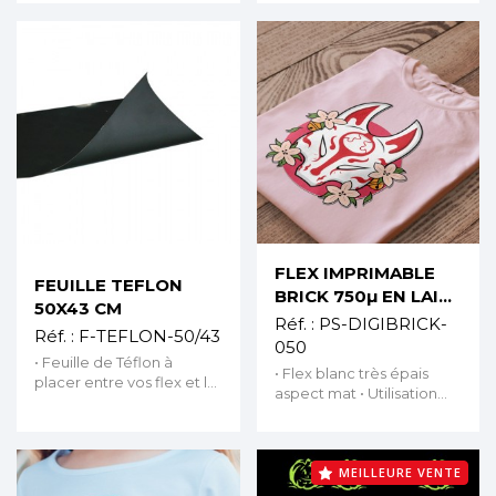
Fonctionne sur tous types
température
d’imprimantes
Aperçu rapide
Aperçu rapide
FLEX IMPRIMABLE
FEUILLE TEFLON
BRICK 750
µ
EN LAIZE
50X43 CM
500 MM
Réf. :
PS-DIGIBRICK-
Réf. :
F-TEFLON-50/43
050
• Feuille de Téflon à
• Flex blanc très épais
placer entre vos flex et le
aspect mat • Utilisation
plateau de la presse •
d’une lame pour flock
Longue durabilité • Feuille
conseillée • Pour les
de 500 x 430 mm
impressions comportant
plusieurs pièces : pressez
MEILLEURE VENTE
le motif 5 s, pelez à chaud