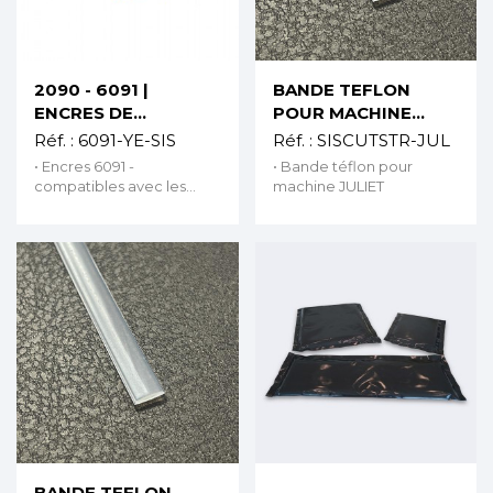
Aperçu rapide
Aperçu rapide
2090 - 6091 |
BANDE TEFLON
ENCRES DE
POUR MACHINE
SUBLIMATION POUR
JULIET
Réf. :
6091-YE-SIS
Réf. :
SISCUTSTR-JUL
CONFIGURATION
• Encres 6091 -
• Bande téflon pour
SISER
compatibles avec les
machine JULIET
imprimantes SG500-A4 et
SG1000-A3 • Encres 2090
- compatibles avec les
imprimantes SG400-A4 et
SG800-A3 • Pour la
configuration
d'imprimante SISER
Aperçu rapide
Aperçu rapide
BANDE TEFLON