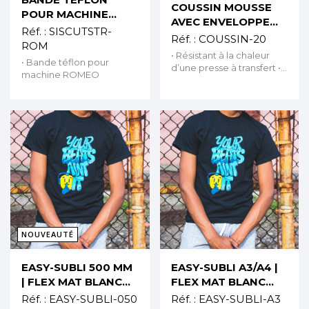
COUSSIN MOUSSE
POUR MACHINE
AVEC ENVELOPPE
ROMEO
Réf. :
SISCUTSTR-
ANTI-ADHÉSIVE
Réf. :
COUSSIN-20
ROM
• Résistant à la chaleur
• Bande téflon pour
d’une presse à transfert •
machine ROMEO
Pour compenser les
surfaces non planes des
textiles (boutons, cols)
NOUVEAUTÉ
Aperçu rapide
Aperçu rapide
EASY-SUBLI 500 MM
EASY-SUBLI A3/A4 |
| FLEX MAT BLANC
FLEX MAT BLANC
IMPRIMABLE ENCRES
IMPRIMABLE ENCRES
Réf. :
EASY-SUBLI-050
Réf. :
EASY-SUBLI-A3