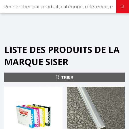
Rechercher par produit, catégorie, référence, marque...
☀️ Nous restons à votre écoute tout l'été aux horaires habituels ! ☀️
X
LISTE DES PRODUITS DE LA
MARQUE SISER
TRIER